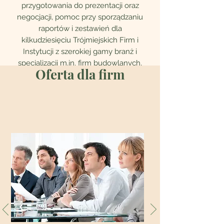
przygotowania do prezentacji oraz
negocjacji, pomoc przy sporządzaniu
raportów i zestawień dla
kilkudziesięciu Trójmiejskich Firm i
Instytucji z szerokiej gamy branż i
specjalizacji m.in. firm budowlanych,
Oferta dla firm
logistyczno-spedycyjnych,
projektowych, finansowych, IT oraz
nowych technologii.