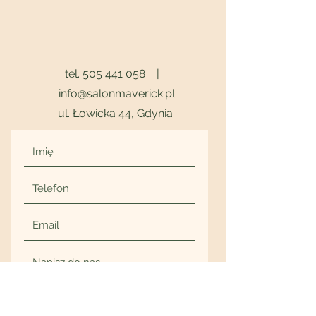
tel.
505 441 058
|
info@salonmaverick.pl
ul. Łowicka 44, Gdynia