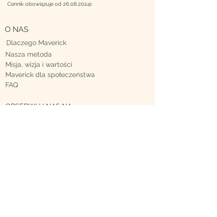
Cennik obowiązuje od 26.08.2024r.
O NAS
Dlaczego Maverick
Nasza metoda
Misja, wizja i wartości
Maverick
dla społeczeństwa
FAQ
OBSERWUJ NAS NA:
Facebook
Instagram
Maverick Academy
Ul. Łowicka 44
81-504 Gdynia, Mały Kack
Kontakt